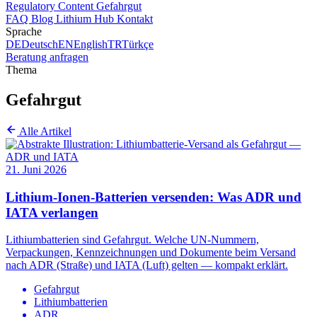
Regulatory Content
Gefahrgut
FAQ
Blog
Lithium Hub
Kontakt
Sprache
DE
Deutsch
EN
English
TR
Türkçe
Beratung anfragen
Thema
Gefahrgut
Alle Artikel
21. Juni 2026
Lithium-Ionen-Batterien versenden: Was ADR und
IATA verlangen
Lithiumbatterien sind Gefahrgut. Welche UN-Nummern,
Verpackungen, Kennzeichnungen und Dokumente beim Versand
nach ADR (Straße) und IATA (Luft) gelten — kompakt erklärt.
Gefahrgut
Lithiumbatterien
ADR