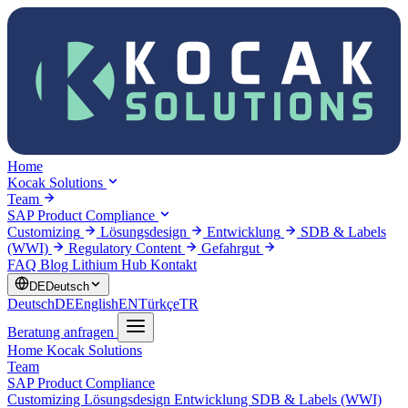
Home
Kocak Solutions
Team
SAP Product Compliance
Customizing
Lösungsdesign
Entwicklung
SDB & Labels
(WWI)
Regulatory Content
Gefahrgut
FAQ
Blog
Lithium Hub
Kontakt
DE
Deutsch
Deutsch
DE
English
EN
Türkçe
TR
Beratung anfragen
Home
Kocak Solutions
Team
SAP Product Compliance
Customizing
Lösungsdesign
Entwicklung
SDB & Labels (WWI)