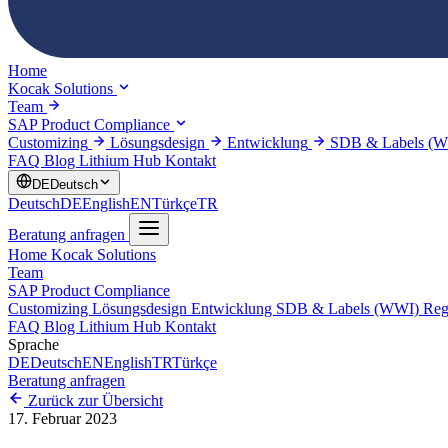
Home
Kocak Solutions
Team
SAP Product Compliance
Customizing
Lösungsdesign
Entwicklung
SDB & Labels (
FAQ
Blog
Lithium Hub
Kontakt
DE
Deutsch
Deutsch
DE
English
EN
Türkçe
TR
Beratung anfragen
Home
Kocak Solutions
Team
SAP Product Compliance
Customizing
Lösungsdesign
Entwicklung
SDB & Labels (WWI)
Reg
FAQ
Blog
Lithium Hub
Kontakt
Sprache
DE
Deutsch
EN
English
TR
Türkçe
Beratung anfragen
Zurück zur Übersicht
17. Februar 2023