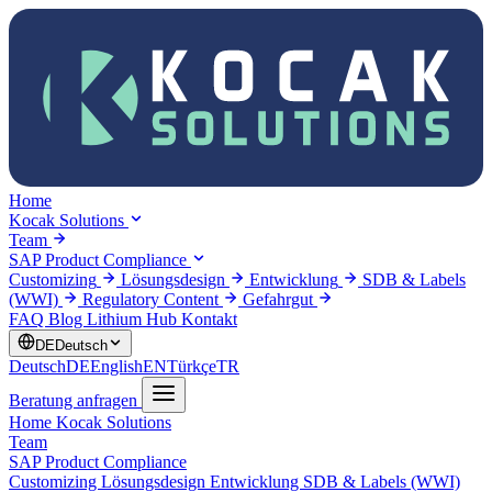
Home
Kocak Solutions
Team
SAP Product Compliance
Customizing
Lösungsdesign
Entwicklung
SDB & Labels
(WWI)
Regulatory Content
Gefahrgut
FAQ
Blog
Lithium Hub
Kontakt
DE
Deutsch
Deutsch
DE
English
EN
Türkçe
TR
Beratung anfragen
Home
Kocak Solutions
Team
SAP Product Compliance
Customizing
Lösungsdesign
Entwicklung
SDB & Labels (WWI)