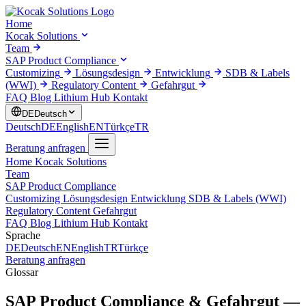
Home
Kocak Solutions
Team
SAP Product Compliance
Customizing
Lösungsdesign
Entwicklung
SDB & Labels
(WWI)
Regulatory Content
Gefahrgut
FAQ
Blog
Lithium Hub
Kontakt
DE
Deutsch
Deutsch
DE
English
EN
Türkçe
TR
Beratung anfragen
Home
Kocak Solutions
Team
SAP Product Compliance
Customizing
Lösungsdesign
Entwicklung
SDB & Labels (WWI)
Regulatory Content
Gefahrgut
FAQ
Blog
Lithium Hub
Kontakt
Sprache
DE
Deutsch
EN
English
TR
Türkçe
Beratung anfragen
Glossar
SAP Product Compliance & Gefahrgut —