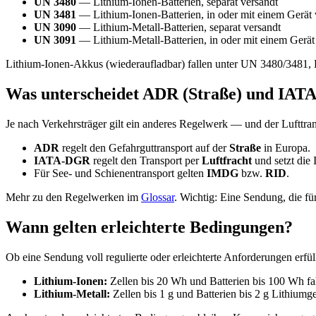
UN 3480
— Lithium-Ionen-Batterien, separat versandt
UN 3481
— Lithium-Ionen-Batterien, in oder mit einem Gerät 
UN 3090
— Lithium-Metall-Batterien, separat versandt
UN 3091
— Lithium-Metall-Batterien, in oder mit einem Gerät
Lithium-Ionen-Akkus (wiederaufladbar) fallen unter UN 3480/3481, L
Was unterscheidet ADR (Straße) und IATA
Je nach Verkehrsträger gilt ein anderes Regelwerk — und der Lufttransp
ADR
regelt den Gefahrguttransport auf der
Straße
in Europa.
IATA-DGR
regelt den Transport per
Luftfracht
und setzt di
Für See- und Schienentransport gelten
IMDG
bzw.
RID
.
Mehr zu den Regelwerken im
Glossar
. Wichtig: Eine Sendung, die für
Wann gelten erleichterte Bedingungen?
Ob eine Sendung voll regulierte oder erleichterte Anforderungen erf
Lithium-Ionen:
Zellen bis 20 Wh und Batterien bis 100 Wh fall
Lithium-Metall:
Zellen bis 1 g und Batterien bis 2 g Lithiumge