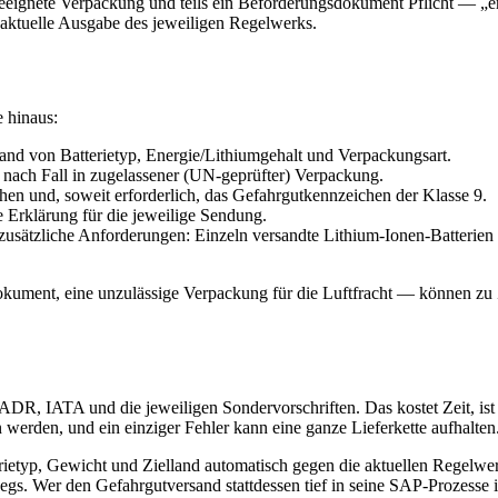
eignete Verpackung und teils ein Beförderungsdokument Pflicht — „erle
 aktuelle Ausgabe des jeweiligen Regelwerks.
e hinaus:
 von Batterietyp, Energie/Lithiumgehalt und Verpackungsart.
nach Fall in zugelassener (UN-geprüfter) Verpackung.
n und, soweit erforderlich, das Gefahrgutkennzeichen der Klasse 9.
 Erklärung für die jeweilige Sendung.
zusätzliche Anforderungen: Einzeln versandte Lithium-Ionen-Batteri
okument, eine unzulässige Verpackung für die Luftfracht — können z
DR, IATA und die jeweiligen Sondervorschriften. Das kostet Zeit, ist 
erden, und ein einziger Fehler kann eine ganze Lieferkette aufhalten
erietyp, Gewicht und Zielland automatisch gegen die aktuellen Regelwe
s. Wer den Gefahrgutversand stattdessen tief in seine SAP-Prozesse i