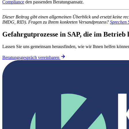
Compliance
den passenden Beratungsansatz.
Dieser Beitrag gibt einen allgemeinen Überblick und ersetzt keine r
IMDG, RID). Fragen zu Ihrem konkreten Versandprozess?
Sprechen S
Gefahrgutprozesse in SAP, die im Betrieb 
Lassen Sie uns gemeinsam herausfinden, wie wir Ihnen helfen können. 
Beratungsgespräch vereinbaren