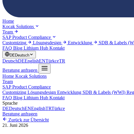
Home
Kocak Solutions
Team
SAP Product Compliance
Customizing
Lösungsdesign
Entwicklung
SDB & Labels (
FAQ
Blog
Lithium Hub
Kontakt
DE
Deutsch
Deutsch
DE
English
EN
Türkçe
TR
Beratung anfragen
Home
Kocak Solutions
Team
SAP Product Compliance
Customizing
Lösungsdesign
Entwicklung
SDB & Labels (WWI)
Reg
FAQ
Blog
Lithium Hub
Kontakt
Sprache
DE
Deutsch
EN
English
TR
Türkçe
Beratung anfragen
Zurück zur Übersicht
21. Juni 2026