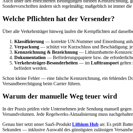
Auch unter den erleichterten Bedingungen bleiben Kennzeichnung, ge
Sondervorschriften ändern sich regelmäßig; maßgeblich ist immer die
Welche Pflichten hat der Versender?
Über alle Verkehrsträger hinweg laufen die Kernpflichten auf dasselb
Klassifizierung
— korrekte UN-Nummer und Einordnung anhand
Verpackung
— schützt vor Kurzschluss und Beschädigung; je 
Kennzeichnung & Bezeichnung
— Lithiumbatterie-Kennzeiche
Dokumentation
— Beförderungspapiere bzw. die erforderliche
Verkehrsträger-Besonderheiten
— im
Lufttransport
gelten 
befördert werden.
Schon kleine Fehler — eine falsche Kennzeichnung, ein fehlendes D
Versandberechtigung beim Carrier führen.
Warum der manuelle Weg teuer wird
In der Praxis prüfen viele Unternehmen jede Sendung manuell gegen A
Versandvolumen. Jede Regelwerks-Aktualisierung muss nachgehalten w
Genau hier setzt unser SaaS-Produkt
Lithium Hub
an: Es prüft Batt
Sekunden — inklusive Auswahl des günstigsten zulässigen Versandweg