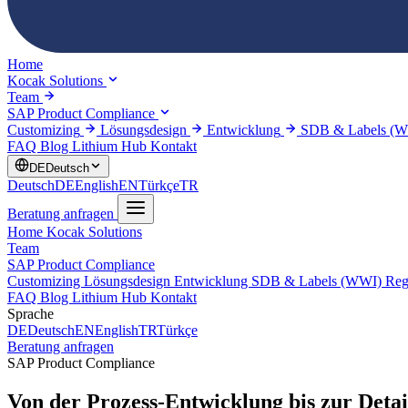
Home
Kocak Solutions
Team
SAP Product Compliance
Customizing
Lösungsdesign
Entwicklung
SDB & Labels (
FAQ
Blog
Lithium Hub
Kontakt
DE
Deutsch
Deutsch
DE
English
EN
Türkçe
TR
Beratung anfragen
Home
Kocak Solutions
Team
SAP Product Compliance
Customizing
Lösungsdesign
Entwicklung
SDB & Labels (WWI)
Reg
FAQ
Blog
Lithium Hub
Kontakt
Sprache
DE
Deutsch
EN
English
TR
Türkçe
Beratung anfragen
SAP Product Compliance
Von der Prozess-Entwicklung bis zur
Deta