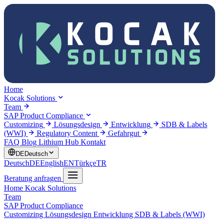
Home
Kocak Solutions
Team
SAP Product Compliance
Customizing
Lösungsdesign
Entwicklung
SDB & Labels
(WWI)
Regulatory Content
Gefahrgut
FAQ
Blog
Lithium Hub
Kontakt
DE
Deutsch
Deutsch
DE
English
EN
Türkçe
TR
Beratung anfragen
Home
Kocak Solutions
Team
SAP Product Compliance
Customizing
Lösungsdesign
Entwicklung
SDB & Labels (WWI)