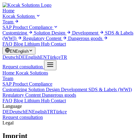
Home
Kocak Solutions
Team
SAP Product Compliance
Customizing
Solution Design
Development
SDS & Labels
(WWI)
Regulatory Content
Dangerous goods
FAQ
Blog
Lithium Hub
Contact
EN
English
Deutsch
DE
English
EN
Türkçe
TR
Request consultation
Home
Kocak Solutions
Team
SAP Product Compliance
Customizing
Solution Design
Development
SDS & Labels (WWI)
Regulatory Content
Dangerous goods
FAQ
Blog
Lithium Hub
Contact
Language
DE
Deutsch
EN
English
TR
Türkçe
Request consultation
Legal
Imprint