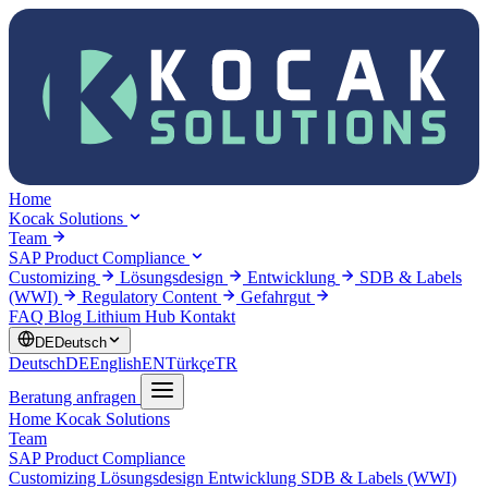
Home
Kocak Solutions
Team
SAP Product Compliance
Customizing
Lösungsdesign
Entwicklung
SDB & Labels
(WWI)
Regulatory Content
Gefahrgut
FAQ
Blog
Lithium Hub
Kontakt
DE
Deutsch
Deutsch
DE
English
EN
Türkçe
TR
Beratung anfragen
Home
Kocak Solutions
Team
SAP Product Compliance
Customizing
Lösungsdesign
Entwicklung
SDB & Labels (WWI)