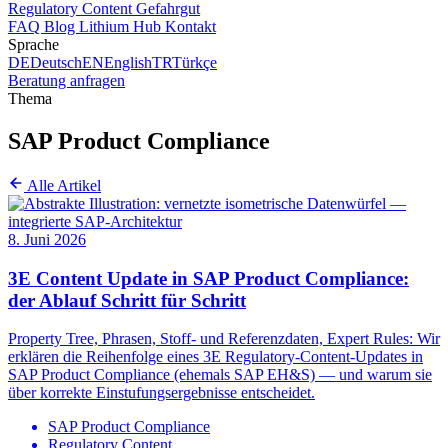
Regulatory Content
Gefahrgut
FAQ
Blog
Lithium Hub
Kontakt
Sprache
DE
Deutsch
EN
English
TR
Türkçe
Beratung anfragen
Thema
SAP Product Compliance
Alle Artikel
8. Juni 2026
3E Content Update in SAP Product Compliance:
der Ablauf Schritt für Schritt
Property Tree, Phrasen, Stoff- und Referenzdaten, Expert Rules: Wir
erklären die Reihenfolge eines 3E Regulatory-Content-Updates in
SAP Product Compliance (ehemals SAP EH&S) — und warum sie
über korrekte Einstufungsergebnisse entscheidet.
SAP Product Compliance
Regulatory Content