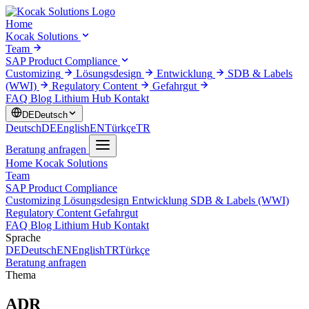
Home
Kocak Solutions
Team
SAP Product Compliance
Customizing
Lösungsdesign
Entwicklung
SDB & Labels
(WWI)
Regulatory Content
Gefahrgut
FAQ
Blog
Lithium Hub
Kontakt
DE
Deutsch
Deutsch
DE
English
EN
Türkçe
TR
Beratung anfragen
Home
Kocak Solutions
Team
SAP Product Compliance
Customizing
Lösungsdesign
Entwicklung
SDB & Labels (WWI)
Regulatory Content
Gefahrgut
FAQ
Blog
Lithium Hub
Kontakt
Sprache
DE
Deutsch
EN
English
TR
Türkçe
Beratung anfragen
Thema
ADR