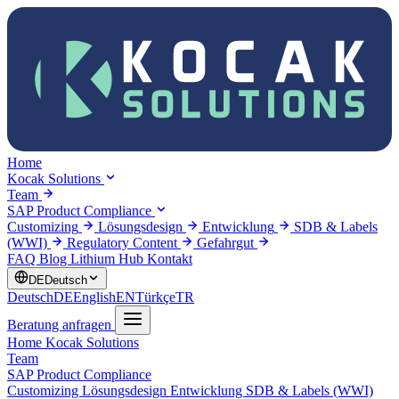
Home
Kocak Solutions
Team
SAP Product Compliance
Customizing
Lösungsdesign
Entwicklung
SDB & Labels
(WWI)
Regulatory Content
Gefahrgut
FAQ
Blog
Lithium Hub
Kontakt
DE
Deutsch
Deutsch
DE
English
EN
Türkçe
TR
Beratung anfragen
Home
Kocak Solutions
Team
SAP Product Compliance
Customizing
Lösungsdesign
Entwicklung
SDB & Labels (WWI)