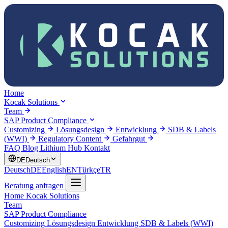
Home
Kocak Solutions
Team
SAP Product Compliance
Customizing
Lösungsdesign
Entwicklung
SDB & Labels
(WWI)
Regulatory Content
Gefahrgut
FAQ
Blog
Lithium Hub
Kontakt
DE
Deutsch
Deutsch
DE
English
EN
Türkçe
TR
Beratung anfragen
Home
Kocak Solutions
Team
SAP Product Compliance
Customizing
Lösungsdesign
Entwicklung
SDB & Labels (WWI)