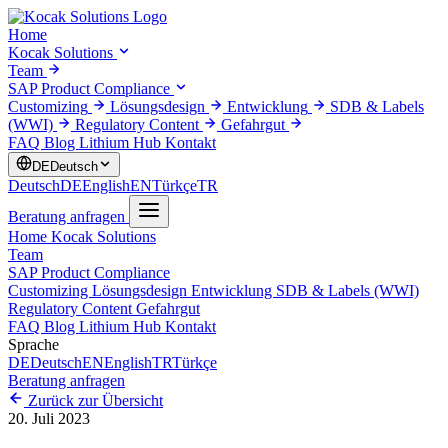
Home
Kocak Solutions
Team
SAP Product Compliance
Customizing
Lösungsdesign
Entwicklung
SDB & Labels
(WWI)
Regulatory Content
Gefahrgut
FAQ
Blog
Lithium Hub
Kontakt
DE
Deutsch
Deutsch
DE
English
EN
Türkçe
TR
Beratung anfragen
Home
Kocak Solutions
Team
SAP Product Compliance
Customizing
Lösungsdesign
Entwicklung
SDB & Labels (WWI)
Regulatory Content
Gefahrgut
FAQ
Blog
Lithium Hub
Kontakt
Sprache
DE
Deutsch
EN
English
TR
Türkçe
Beratung anfragen
Zurück zur Übersicht
20. Juli 2023