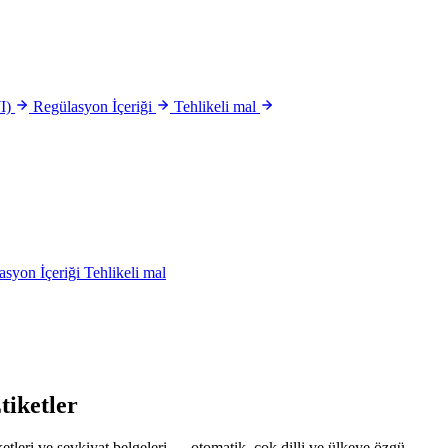
I)
Regülasyon İçeriği
Tehlikeli mal
asyon İçeriği
Tehlikeli mal
tiketler
leri ve sevkiyat belgeleri — otomatik, çok dilli ve ülkeye özgü.