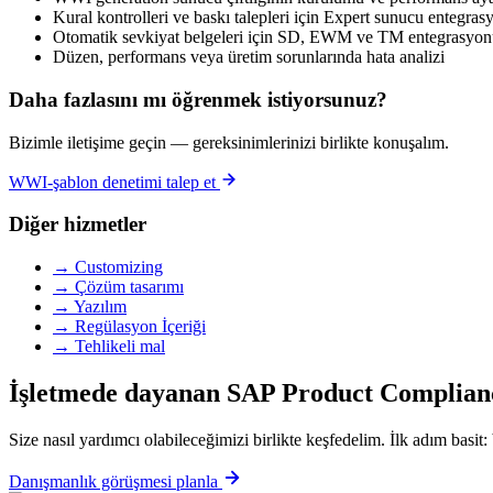
Kural kontrolleri ve baskı talepleri için Expert sunucu entegras
Otomatik sevkiyat belgeleri için SD, EWM ve TM entegrasyo
Düzen, performans veya üretim sorunlarında hata analizi
Daha fazlasını mı öğrenmek istiyorsunuz?
Bizimle iletişime geçin — gereksinimlerinizi birlikte konuşalım.
WWI-şablon denetimi talep et
Diğer hizmetler
→ Customizing
→ Çözüm tasarımı
→ Yazılım
→ Regülasyon İçeriği
→ Tehlikeli mal
İşletmede dayanan SAP Product Compliance
Size nasıl yardımcı olabileceğimizi birlikte keşfedelim. İlk adım basit: 
Danışmanlık görüşmesi planla