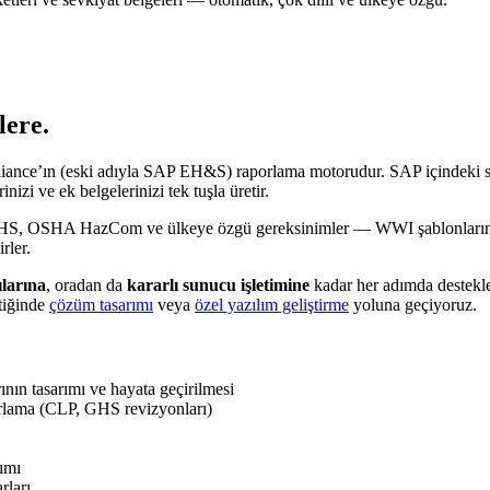
lere.
nce’ın (eski adıyla SAP EH&S) raporlama motorudur. SAP içindeki spesif
nizi ve ek belgelerinizi tek tuşla üretir.
S, OSHA HazCom ve ülkeye özgü gereksinimler — WWI şablonlarınızın 
rler.
ılarına
, oradan da
kararlı sunucu işletimine
kadar her adımda destekl
tiğinde
çözüm tasarımı
veya
özel yazılım geliştirme
yoluna geçiyoruz.
ının tasarımı ve hayata geçirilmesi
rlama (CLP, GHS revizyonları)
ımı
rları