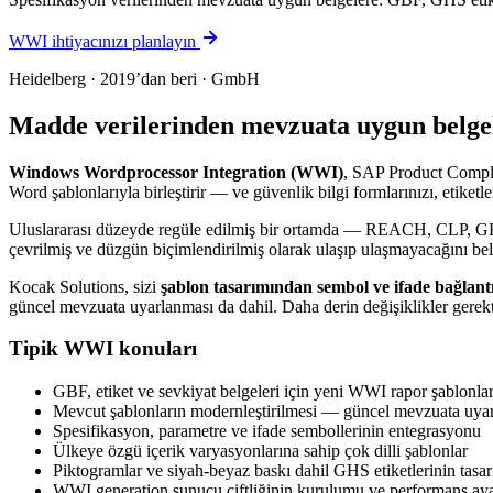
WWI ihtiyacınızı planlayın
Heidelberg · 2019’dan beri · GmbH
Madde verilerinden mevzuata uygun belge
Windows Wordprocessor Integration (WWI)
, SAP Product Complia
Word şablonlarıyla birleştirir — ve güvenlik bilgi formlarınızı, etiketleri
Uluslararası düzeyde regüle edilmiş bir ortamda — REACH, CLP, GH
çevrilmiş ve düzgün biçimlendirilmiş olarak ulaşıp ulaşmayacağını beli
Kocak Solutions, sizi
şablon tasarımından
sembol ve ifade bağlant
güncel mevzuata uyarlanması da dahil. Daha derin değişiklikler gerek
Tipik WWI konuları
GBF, etiket ve sevkiyat belgeleri için yeni WWI rapor şablonlar
Mevcut şablonların modernleştirilmesi — güncel mevzuata uya
Spesifikasyon, parametre ve ifade sembollerinin entegrasyonu
Ülkeye özgü içerik varyasyonlarına sahip çok dilli şablonlar
Piktogramlar ve siyah-beyaz baskı dahil GHS etiketlerinin tasar
WWI generation sunucu çiftliğinin kurulumu ve performans aya