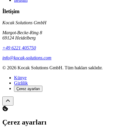
İletişim
İletişim
Kocak Solutions GmbH
Margot-Becke-Ring 8
69124 Heidelberg
+49 6221 405750
info@kocak-solutions.com
© 2026 Kocak Solutions GmbH. Tüm hakları saklıdır.
Künye
Gizlilik
Çerez ayarları
Çerez ayarları