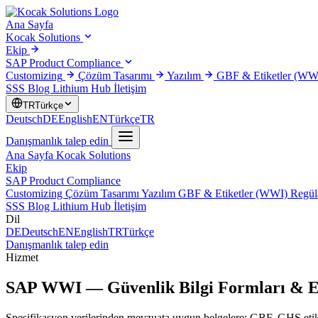
Ana Sayfa
Kocak Solutions
Ekip
SAP Product Compliance
Customizing
Çözüm Tasarımı
Yazılım
GBF & Etiketler (WW
SSS
Blog
Lithium Hub
İletişim
TR
Türkçe
Deutsch
DE
English
EN
Türkçe
TR
Danışmanlık talep edin
Ana Sayfa
Kocak Solutions
Ekip
SAP Product Compliance
Customizing
Çözüm Tasarımı
Yazılım
GBF & Etiketler (WWI)
Regül
SSS
Blog
Lithium Hub
İletişim
Dil
DE
Deutsch
EN
English
TR
Türkçe
Danışmanlık talep edin
Hizmet
SAP
WWI
— Güvenlik Bilgi Formları & E
Spesifikasyon verilerinden mevzuata uygun belgelere: GBF, GHS etiket